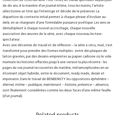
collection de titres du New York Times, un travail quotidien depuis plus
de dix ans. A la manière d’un journal intime, tous les matins, l’artiste
sélectionne un titre qui l’interroge et décide de le préserver. La
disparition du contexte initial permet à chaque phrase d’évoluer au-
delà, en se chargeant d’une formidable puissance poétique. Les sens se
démultiplient à chaque nouvel accrochage, chaque nouvelle
association des œuvres de la série, avec chaque nouveau lecteur-
spectateur.
Avec une décennie de travail et de réflexion – la série a vécu, mué, s’est
transformé pour prendre des formes multiples : entre des plaques de
laiton gravées, par des dessins-empreintes au papier carbone où le vide
murmure les histoires effacées jusqu’à une version la plus récente : les
pages du vrai journal recouvertes de matière, métamorphosées en un
étonnant objet hybride, entre le document, ready made, dessin et
impression. Dans le travail de BENBENISTY les oppositions
éphémère –
éternel, intime – publique, maintenant – histoire, présence – absence
,
sont finalement considérées comme les deux faces d’une même feuille
(d’un journal).