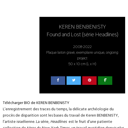
KEREN BENBENISTY
Found and Lost (série Headlines)
2008-2022
Plaque laiton gravé, exemplaire unique, ongoing
project
50 x 10 cm (L x H)
Télécharger BIO de KEREN BENBENISTY
L’enregistrement des traces du temps, la délicate archéologie du
procès de disparition sont les bases du travail de Keren BENBENISTY,
l’artiste israélienne. La série,
Headlines
est le fruit d’une patiente