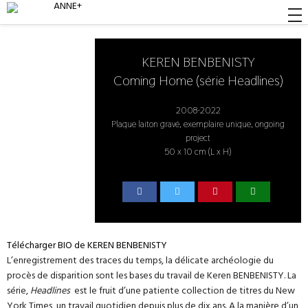
KEREN BENBENISTY
Coming Home (série Headlines)
2008-2022
Plaque laiton gravé, exemplaire unique, ongoing
project
50 x 10 cm (L x H)
Télécharger BIO de KEREN BENBENISTY
L’enregistrement des traces du temps, la délicate archéologie du
procès de disparition sont les bases du travail de Keren BENBENISTY. La
série,
Headlines
est le fruit d’une patiente collection de titres du New
York Times, un travail quotidien depuis plus de dix ans. A la manière d’un