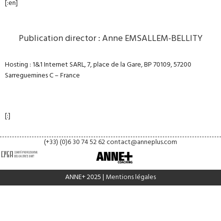
[:en]
Publication director : Anne EMSALLEM-BELLITY
Hosting : 1&1 Internet SARL, 7, place de la Gare, BP 70109, 57200
Sarreguemines C – France
[:]
(+33) (0)6 30 74 52 62
contact@anneplus.com
ANNE+ 2025 |
Mentions légales