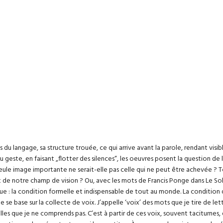
u langage, sa structure trouée, ce qui arrive avant la parole, rendant visible l
 geste, en faisant „flotter des silences“, les oeuvres posent la question de l
: la seule image importante ne serait-elle pas celle qui ne peut être achevée 
 de notre champ de vision ? Ou, avec les mots de Francis Ponge dans Le Sole
ique : la condition formelle et indispensable de tout au monde. La condition
se base sur la collecte de voix. J’appelle ‘voix’ des mots que je tire de lett
les que je ne comprends pas. C’est à partir de ces voix, souvent taciturnes, qu