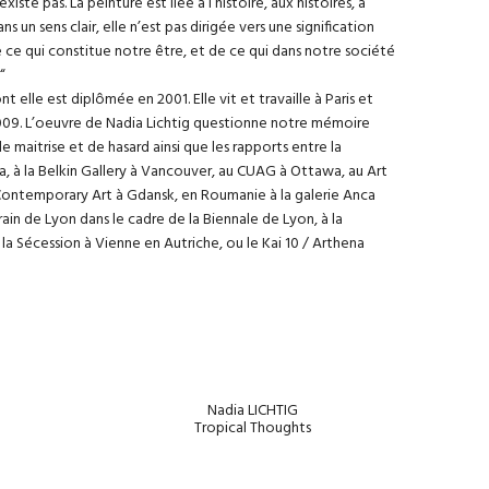
ste pas. La peinture est liée à l’histoire, aux histoires, à
n sens clair, elle n’est pas dirigée vers une signification
e ce qui constitue notre être, et de ce qui dans notre société
“
 elle est diplômée en 2001. Elle vit et travaille à Paris et
 2009. L’oeuvre de Nadia Lichtig questionne notre mémoire
de maitrise et de hasard ainsi que les rapports entre la
da, à la Belkin Gallery à Vancouver, au CUAG à Ottawa, au Art
Contemporary Art à Gdansk, en Roumanie à la galerie Anca
ain de Lyon dans le cadre de la Biennale de Lyon, à la
la Sécession à Vienne en Autriche, ou le Kai 10 / Arthena
Nadia LICHTIG
)
Tropical Thoughts