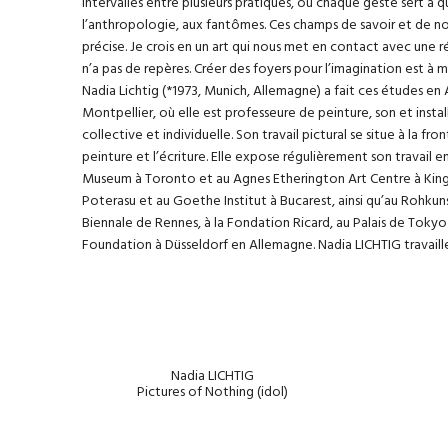
intervalles entre plusieurs pratiques, où chaque geste sert à que
l’anthropologie, aux fantômes. Ces champs de savoir et de non-
précise. Je crois en un art qui nous met en contact avec une r
n’a pas de repères. Créer des foyers pour l’imagination est à mo
Nadia Lichtig (*1973, Munich, Allemagne) a fait ces études en A
Montpellier, où elle est professeure de peinture, son et ins
collective et individuelle. Son travail pictural se situe à la f
peinture et l’écriture. Elle expose régulièrement son travail 
Museum à Toronto et au Agnes Etherington Art Centre à King
Poterasu et au Goethe Institut à Bucarest, ainsi qu’au Rohkuns
Biennale de Rennes, à la Fondation Ricard, au Palais de Tokyo
Foundation à Düsseldorf en Allemagne. Nadia LICHTIG travaille 
Nadia LICHTIG
Pictures of Nothing (idol)