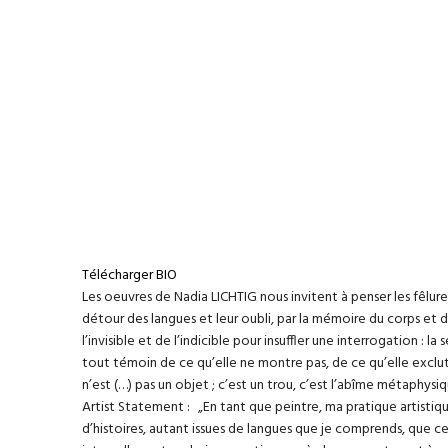
Télécharger BIO
Les oeuvres de Nadia LICHTIG nous invitent à penser les fêlures d
détour des langues et leur oubli, par la mémoire du corps et du
l’invisible et de l’indicible pour insuffler une interrogation 
tout témoin de ce qu’elle ne montre pas, de ce qu’elle exclut
n’est (…) pas un objet ; c’est un trou, c’est l’abîme métaphys
Artist Statement : „En tant que peintre, ma pratique artistique 
d’histoires, autant issues de langues que je comprends, que cel