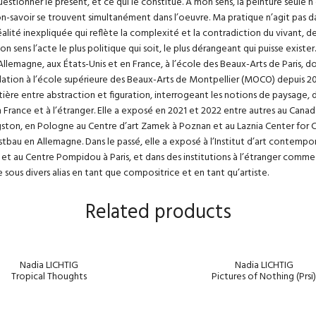
stionner le présent, et ce qui le constitue. À mon sens, la peinture seule n’exi
savoir se trouvent simultanément dans l’oeuvre. Ma pratique n’agit pas dans u
éalité inexpliquée qui reflète la complexité et la contradiction du vivant, d
n sens l’acte le plus politique qui soit, le plus dérangeant qui puisse exister.
llemagne, aux États-Unis et en France, à l’école des Beaux-Arts de Paris, dont
tallation à l’école supérieure des Beaux-Arts de Montpellier (MOCO) depuis
rontière entre abstraction et figuration, interrogeant les notions de paysage, 
en France et à l’étranger. Elle a exposé en 2021 et 2022 entre autres au Cana
ston, en Pologne au Centre d’art Zamek à Poznan et au Laznia Center for 
tbau en Allemagne. Dans le passé, elle a exposé à l’Institut d’art contempor
 et au Centre Pompidou à Paris, et dans des institutions à l’étranger comme 
sous divers alias en tant que compositrice et en tant qu’artiste.
Related products
Nadia LICHTIG
Nadia LICHTIG
Tropical Thoughts
Pictures of Nothing (Prsi