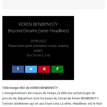
KEREN BENBENISTY
Beyond Dreams (série Headlines)
2008-2022
Plaque laiton gravé, exemplaire unique, ongoing
project
50 x 10 cm (L x H)
Télécharger BIO de KEREN BENBENISTY
L’enregistrement des traces du temps, la délicate archéologie du
procès de disparition sont les bases du travail de Keren BENBENISTY,
l’artiste israélienne qui vit aux Etats-Unis. La série,
Headlines
est le fruit