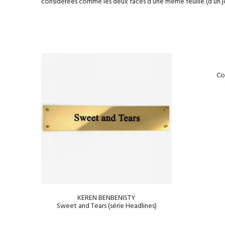
considérées comme les deux faces d’une même feuille (d’un jo
Co
KEREN BENBENISTY
Sweet and Tears (série Headlines)