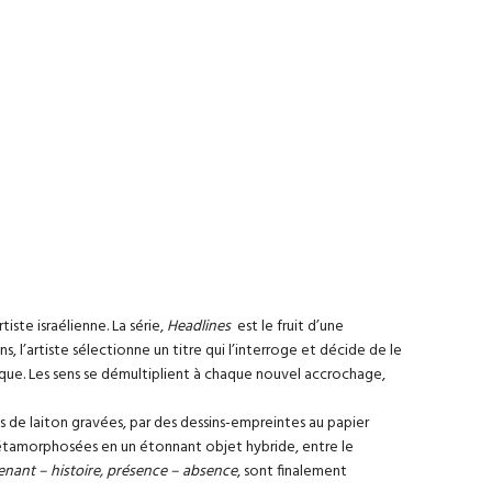
iste israélienne. La série,
Headlines
est le fruit d’une
s, l’artiste sélectionne un titre qui l’interroge et décide de le
ique. Les sens se démultiplient à chaque nouvel accrochage,
s de laiton gravées, par des dessins-empreintes au papier
, métamorphosées en un étonnant objet hybride, entre le
enant – histoire, présence – absence
, sont finalement