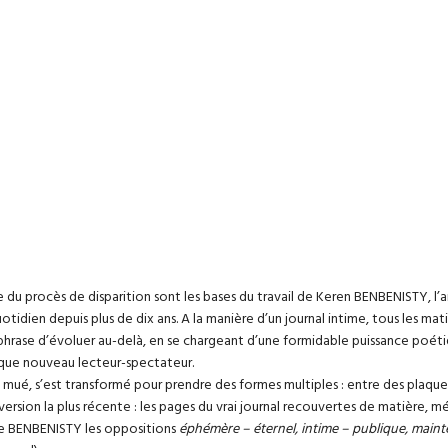
du procès de disparition sont les bases du travail de Keren BENBENISTY, l’art
idien depuis plus de dix ans. A la manière d’un journal intime, tous les matin
e phrase d’évoluer au-delà, en se chargeant d’une formidable puissance poét
aque nouveau lecteur-spectateur.
, mué, s’est transformé pour prendre des formes multiples : entre des plaque
 version la plus récente : les pages du vrai journal recouvertes de matière
 de BENBENISTY les oppositions
éphémère – éternel, intime – publique, maint