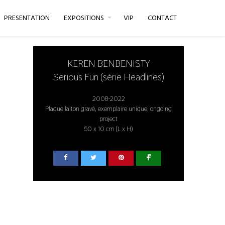
PRESENTATION
EXPOSITIONS
VIP
CONTACT
KEREN BENBENISTY
Serious Fun (série Headlines)
2008-2022
Plaque laiton gravé, exemplaire unique, ongoing
project
50 x 10 cm (L x H)