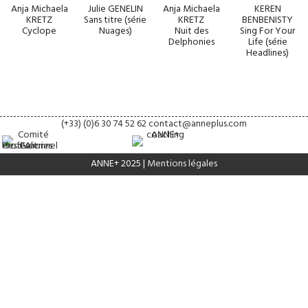
Anja Michaela
Julie GENELIN
Anja Michaela
KEREN
KRETZ
Sans titre (série
KRETZ
BENBENISTY
Cyclope
Nuages)
Nuit des
Sing For Your
Delphonies
Life (série
Headlines)
(+33) (0)6 30 74 52 62
contact@anneplus.com
ANNE+ 2025 |
Mentions légales